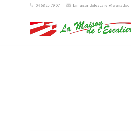
04 68 25 79 07
lamaisondelescalier@wanadoo.