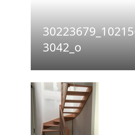
30223679_10215
3042_o