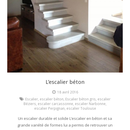
Escalier extérieur
Finitions pour escalier
L’escalier béton
18 avril 2016
Escalier
,
escalier béton
,
Escalier béton gris
,
escalier
Béziers
,
escalier carcassonne
,
escalier Narbonne
,
escalier Perpignan
,
escalier Toulouse
Un escalier durable et solide L’escalier en béton et sa
grande variété de formes lui a permis de retrouver un