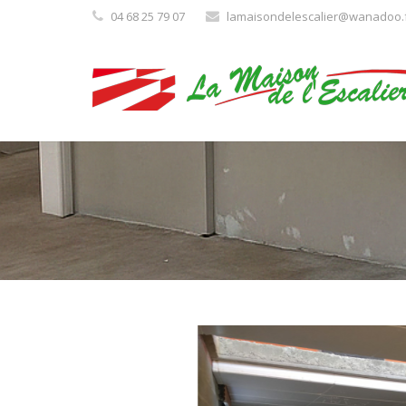
04 68 25 79 07
lamaisondelescalier@wanadoo.