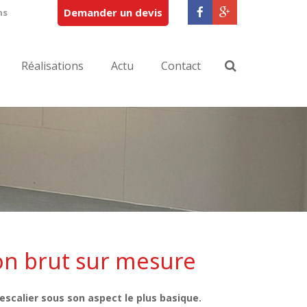
Demander un devis
ns
Réalisations
Actu
Contact
ton brut sur mesure
’escalier sous son aspect le plus basique.