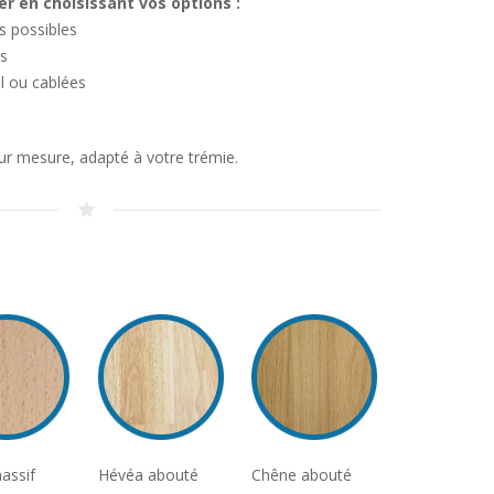
er en choisissant vos options :
s possibles
es
l ou cablées
sur mesure, adapté à votre trémie.
assif
Hévéa abouté
Chêne abouté