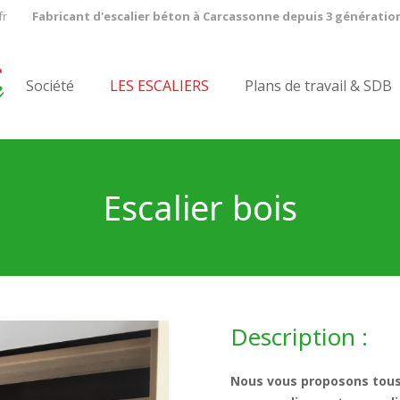
fr
Fabricant d'escalier béton à Carcassonne depuis 3 génératio
Société
LES ESCALIERS
Plans de travail & SDB
Escalier bois
Description :
Nous vous proposons tous 