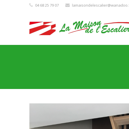
04 68 25 79 07
lamaisondelescalier@wanadoo.