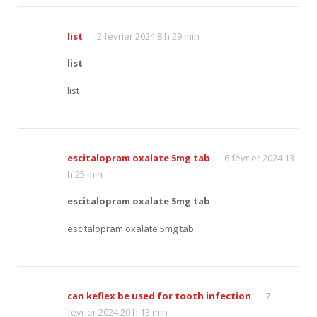
list
2 février 2024 8 h 29 min
list
list
escitalopram oxalate 5mg tab
6 février 2024 13
h 25 min
escitalopram oxalate 5mg tab
escitalopram oxalate 5mg tab
can keflex be used for tooth infection
7
février 2024 20 h 13 min