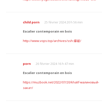
child porn
25 février 2024 20 h 56 min
Escalier contemporain en bois
http://www.vops.top/archives/ssh-爆破/
porn
26 février 2024 16 h 47 min
Escalier contemporain en bois
https://muzbook.net/2022/07/20/khalif-малиновый-
закат/