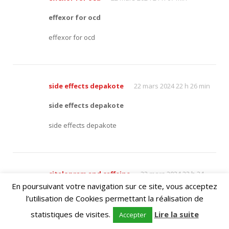
effexor for ocd
effexor for ocd
side effects depakote
22 mars 2024 22 h 26 min
side effects depakote
side effects depakote
citalopram and caffeine
22 mars 2024 22 h 34
En poursuivant votre navigation sur ce site, vous acceptez
min
l’utilisation de Cookies permettant la réalisation de
citalopram and caffeine
statistiques de visites.
Lire la suite
Accepter
citalopram and caffeine