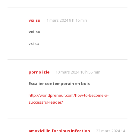
vxi.su
1 mars 2024 9 h 16 min
vxi.su
vxi.su
porno izle
10 mars 2024 10 h 55 min
Escalier contemporain en bois
http://worldpreneur.com/how-to-become-a-
successful-leader/
amoxicillin for sinus infection
22 mars 2024 14