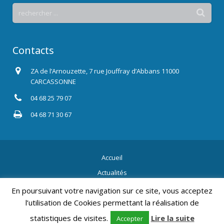
Contacts
ZA de l’Arnouzette, 7 rue Jouffray d’Abbans 11000
CARCASSONNE
04 68 25 79 07
04 68 71 30 67
Accueil
Actualités
Contact
En poursuivant votre navigation sur ce site, vous acceptez
l’utilisation de Cookies permettant la réalisation de
2015 Tous droits réservés.
Mentions légales
, Création Résonance
Communication.
statistiques de visites.
Lire la suite
Accepter