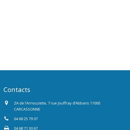
Contacts
ZA de l’Arnouzette, 7 rue Jouffray d’Abbans 11000
CARCASSONNE
04 68 25 79 07
04 68 71 30 67