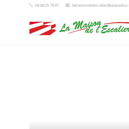
04 68 25 79 07
lamaisondelescalier@wanadoo.