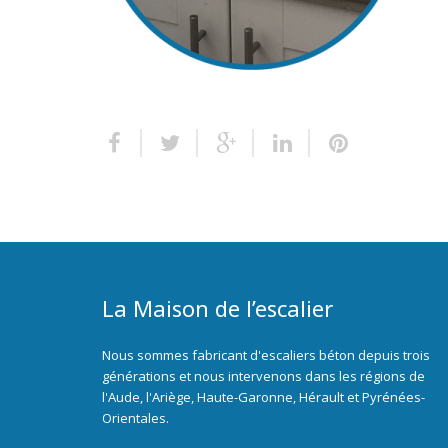
La Maison de l’escalier
Nous sommes fabricant d'escaliers béton depuis trois
générations et nous intervenons dans les régions de
l'Aude, l'Ariège, Haute-Garonne, Hérault et Pyrénées-
Orientales.