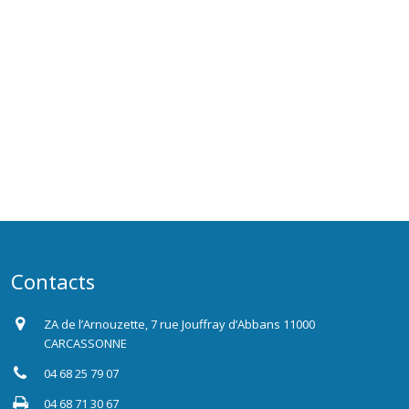
Contacts
ZA de l’Arnouzette, 7 rue Jouffray d’Abbans 11000
CARCASSONNE
04 68 25 79 07
04 68 71 30 67