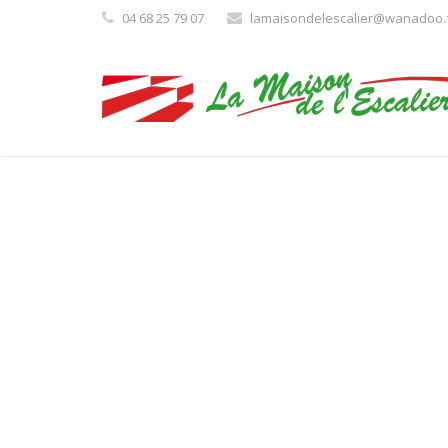
04 68 25 79 07
lamaisondelescalier@wanadoo.