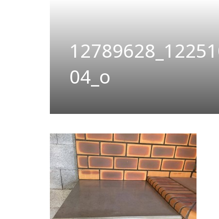
12789628_12251
04_o