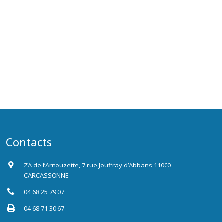
Contacts
ZA de l’Arnouzette, 7 rue Jouffray d’Abbans 11000
CARCASSONNE
04 68 25 79 07
04 68 71 30 67