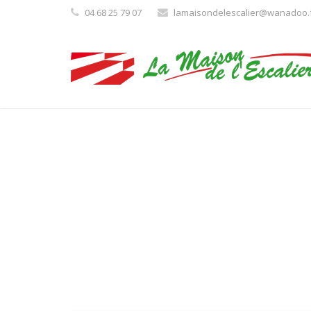
04 68 25 79 07
lamaisondelescalier@wanadoo.