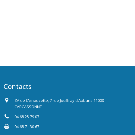
Contacts
ZA de l’Arnouzette, 7 rue Jouffray d’Abbans 11000
CARCASSONNE
04 68 25 79 07
04 68 71 30 67