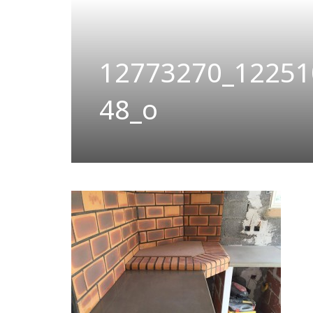
12773270_12251
48_o