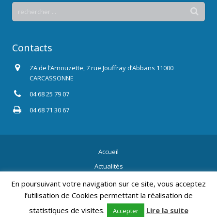
Contacts
ZA de l’Arnouzette, 7 rue Jouffray d’Abbans 11000
CARCASSONNE
04 68 25 79 07
04 68 71 30 67
Accueil
Actualités
Contact
En poursuivant votre navigation sur ce site, vous acceptez
l’utilisation de Cookies permettant la réalisation de
2015 Tous droits réservés.
Mentions légales
, Création Résonance
Communication.
statistiques de visites.
Lire la suite
Accepter