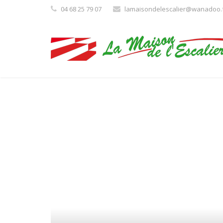
04 68 25 79 07
lamaisondelescalier@wanadoo.