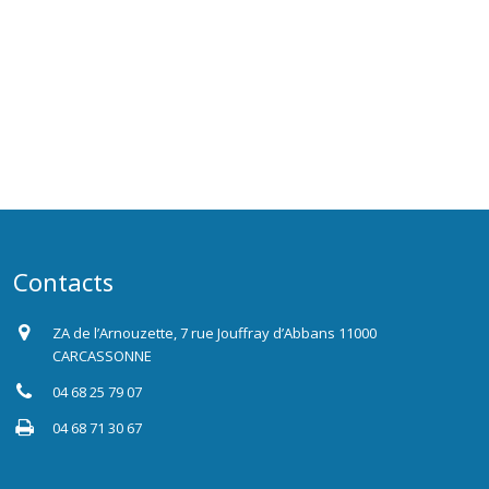
Contacts
ZA de l’Arnouzette, 7 rue Jouffray d’Abbans 11000
CARCASSONNE
04 68 25 79 07
04 68 71 30 67