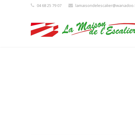
04 68 25 79 07
lamaisondelescalier@wanadoo.