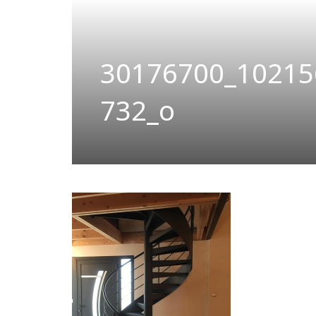
30176700_10215
732_o