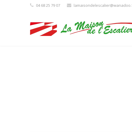
04 68 25 79 07
lamaisondelescalier@wanadoo.