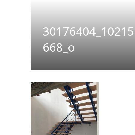
30176404_10215
668_o