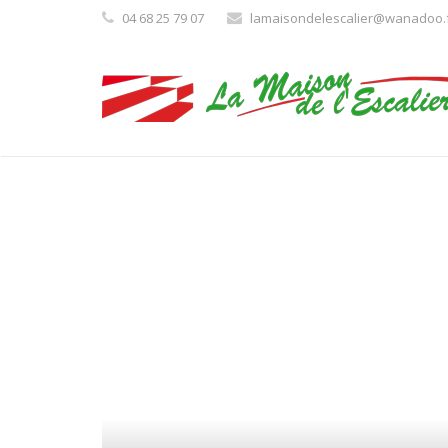
04 68 25 79 07
lamaisondelescalier@wanadoo.