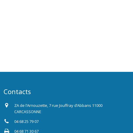
Contacts
ZA de l’Arnouzette, 7 rue Jouffray d’Abbans 11000
CARCASSONNE
04 68 25 79 07
04 68 71 30 67