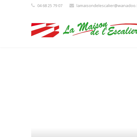
04 68 25 79 07
lamaisondelescalier@wanadoo.