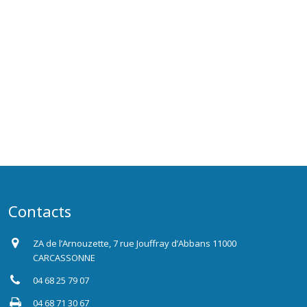
Contacts
ZA de l’Arnouzette, 7 rue Jouffray d’Abbans 11000
CARCASSONNE
04 68 25 79 07
04 68 71 30 67