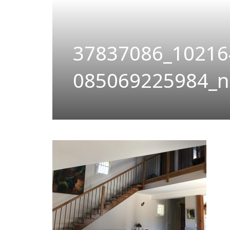
37837086_10216
085069225984_n