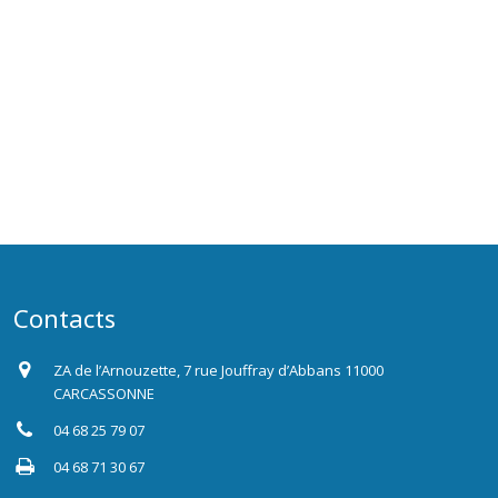
Contacts
ZA de l’Arnouzette, 7 rue Jouffray d’Abbans 11000
CARCASSONNE
04 68 25 79 07
04 68 71 30 67