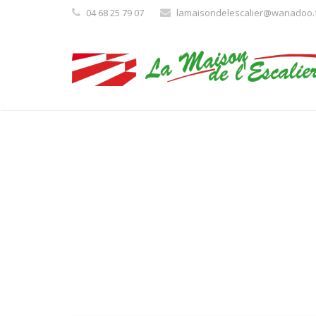
04 68 25 79 07
lamaisondelescalier@wanadoo.