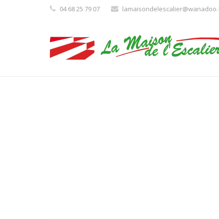
04 68 25 79 07
lamaisondelescalier@wanadoo.