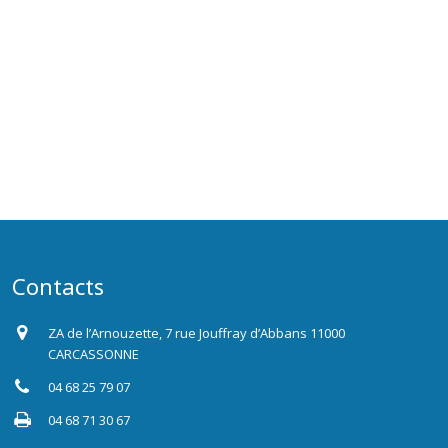
Contacts
ZA de l’Arnouzette, 7 rue Jouffray d’Abbans 11000
CARCASSONNE
04 68 25 79 07
04 68 71 30 67