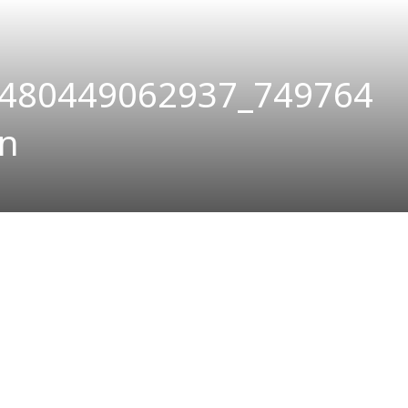
480449062937_749764
n