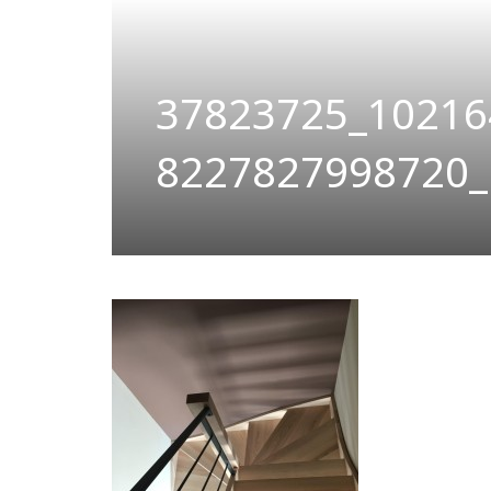
37823725_10216
8227827998720_