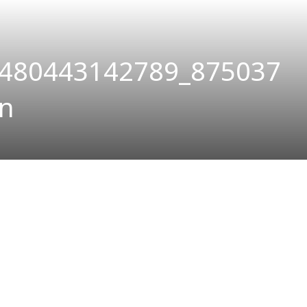
480443142789_875037
n