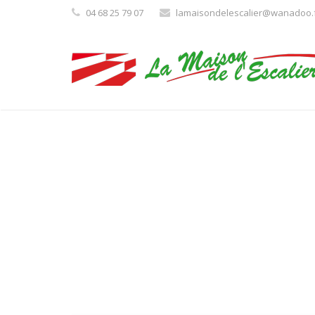
04 68 25 79 07
lamaisondelescalier@wanadoo.