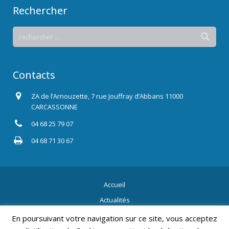
Rechercher
Contacts
ZA de l’Arnouzette, 7 rue Jouffray d’Abbans 11000
CARCASSONNE
04 68 25 79 07
04 68 71 30 67
Accueil
Actualités
Contact
En poursuivant votre navigation sur ce site, vous acceptez