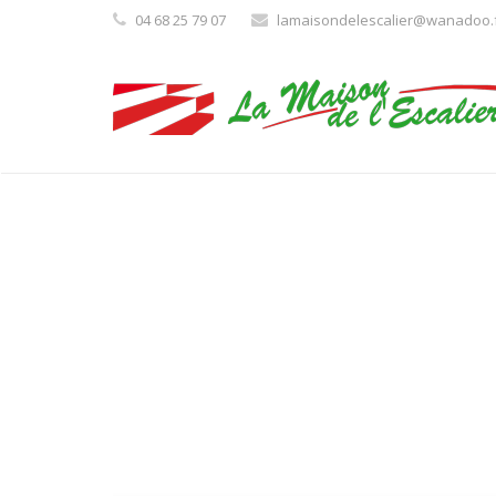
04 68 25 79 07
lamaisondelescalier@wanadoo.