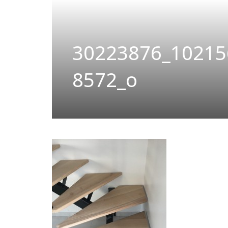
30223876_10215
8572_o