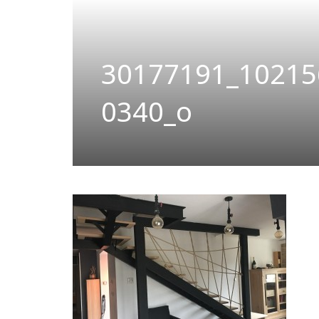
30177191_10215
0340_o