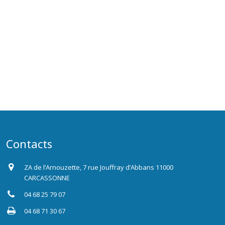
Contacts
ZA de l’Arnouzette, 7 rue Jouffray d’Abbans 11000
CARCASSONNE
04 68 25 79 07
04 68 71 30 67