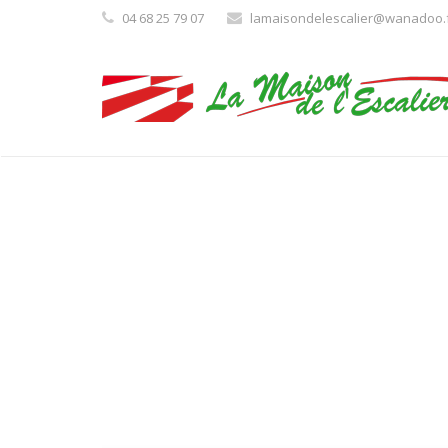
04 68 25 79 07
lamaisondelescalier@wanadoo.