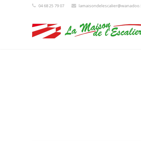
04 68 25 79 07
lamaisondelescalier@wanadoo.