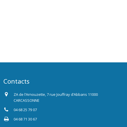
Contacts
ZA de l’Arnouzette, 7 rue Jouffray d’Abbans 11000
CARCASSONNE
04 68 25 79 07
04 68 71 30 67