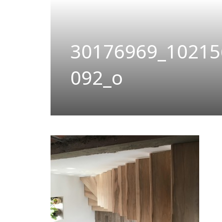
30176969_10215
092_o