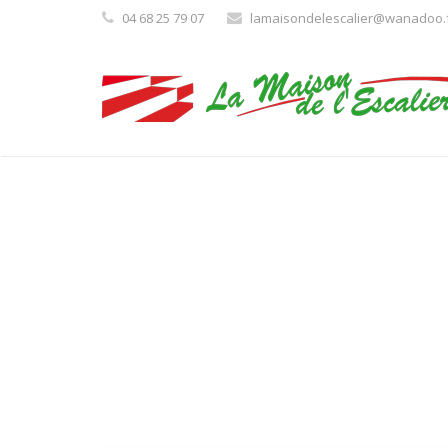
04 68 25 79 07
lamaisondelescalier@wanadoo.