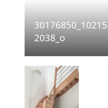
30176850_10215
2038_o