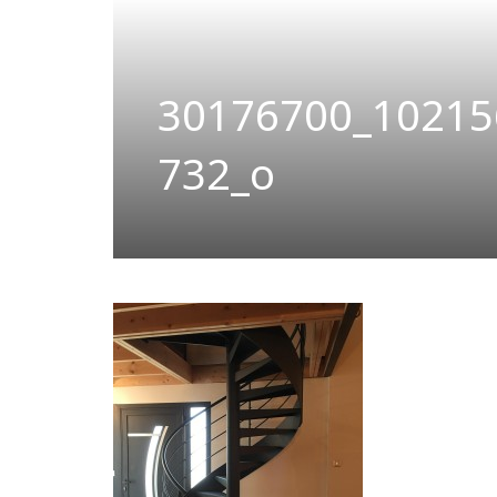
30176700_10215
732_o