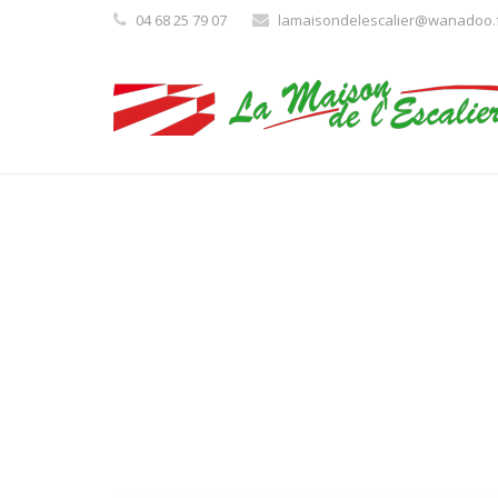
04 68 25 79 07
lamaisondelescalier@wanadoo.