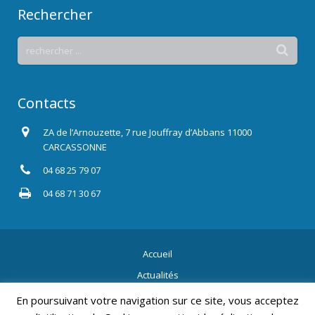
Rechercher
Contacts
ZA de l’Arnouzette, 7 rue Jouffray d’Abbans 11000
CARCASSONNE
04 68 25 79 07
04 68 71 30 67
Accueil
Actualités
Contact
En poursuivant votre navigation sur ce site, vous acceptez