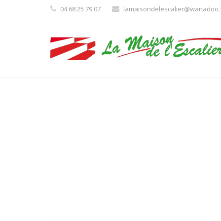
04 68 25 79 07
lamaisondelescalier@wanadoo.