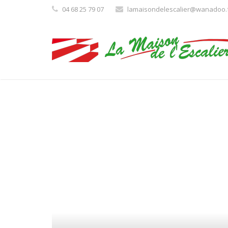
04 68 25 79 07
lamaisondelescalier@wanadoo.