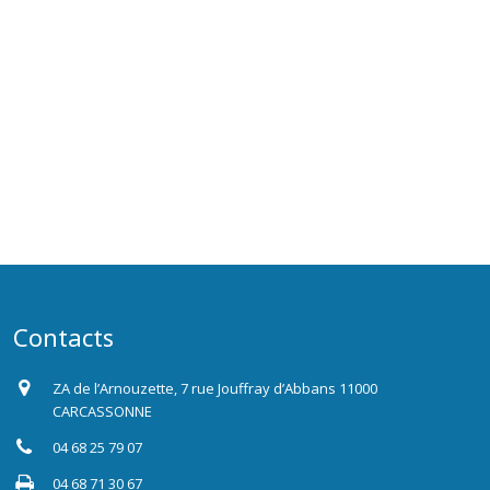
Contacts
ZA de l’Arnouzette, 7 rue Jouffray d’Abbans 11000
CARCASSONNE
04 68 25 79 07
04 68 71 30 67