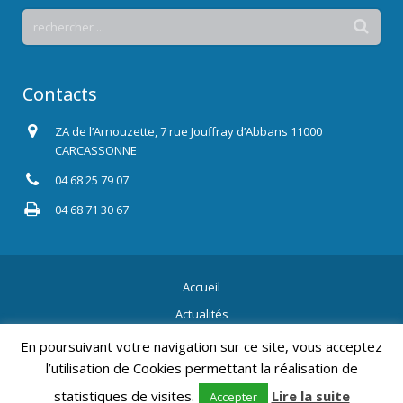
Contacts
ZA de l’Arnouzette, 7 rue Jouffray d’Abbans 11000
CARCASSONNE
04 68 25 79 07
04 68 71 30 67
Accueil
Actualités
Contact
En poursuivant votre navigation sur ce site, vous acceptez
l’utilisation de Cookies permettant la réalisation de
2015 Tous droits réservés.
Mentions légales
, Création Résonance
Communication.
statistiques de visites.
Lire la suite
Accepter