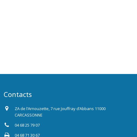
Contacts
ZA de l’Arnouzette, 7 rue Jouffray d’Abbans 11000
CARCASSONNE
04 68 25 79 07
04 68 71 30 67