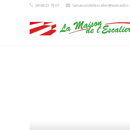
04 68 25 79 07
lamaisondelescalier@wanadoo.