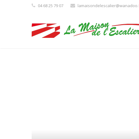
04 68 25 79 07
lamaisondelescalier@wanadoo.