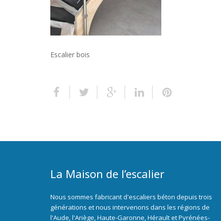
Escalier bois
La Maison de l’escalier
Nous sommes fabricant d'escaliers béton depuis trois
générations et nous intervenons dans les régions de
l'Aude, l'Ariège, Haute-Garonne, Hérault et Pyrénées-