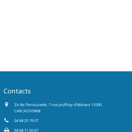
Contacts
ZA de l’Arnouzette, 7 rue Jouffray d’Abbans 11000
CARCASSONNE
04 68 25 79 07
04 68 71 30 67