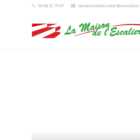
04 68 25 79 07
lamaisondelescalier@wanadoo.