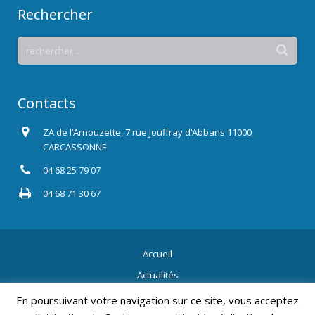
Rechercher
Contacts
ZA de l’Arnouzette, 7 rue Jouffray d’Abbans 11000
CARCASSONNE
04 68 25 79 07
04 68 71 30 67
Accueil
Actualités
Contact
En poursuivant votre navigation sur ce site, vous acceptez