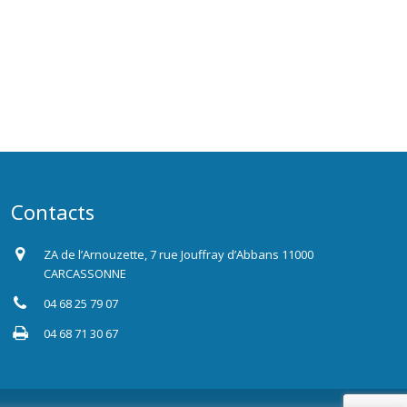
Contacts
ZA de l’Arnouzette, 7 rue Jouffray d’Abbans 11000
CARCASSONNE
04 68 25 79 07
04 68 71 30 67