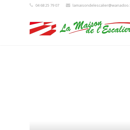
04 68 25 79 07
lamaisondelescalier@wanadoo.