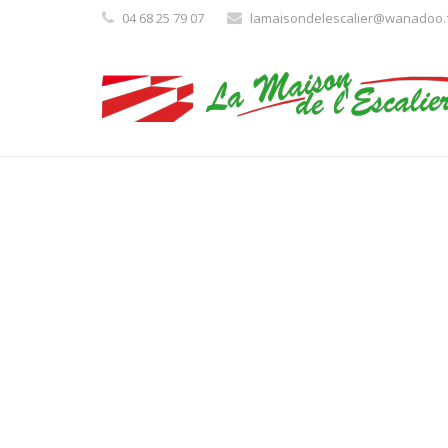
04 68 25 79 07
lamaisondelescalier@wanadoo.