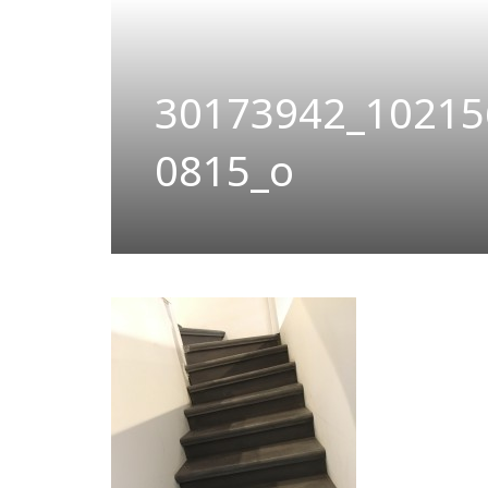
30173942_10215
0815_o