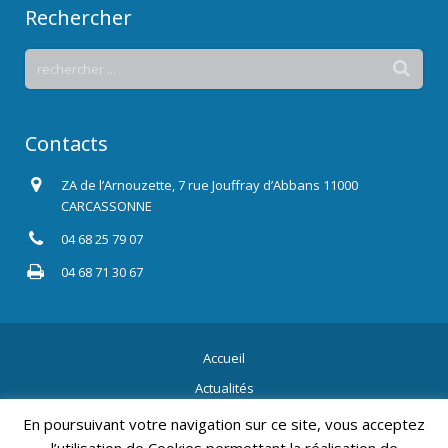
Rechercher
Contacts
ZA de l’Arnouzette, 7 rue Jouffray d’Abbans 11000
CARCASSONNE
04 68 25 79 07
04 68 71 30 67
Accueil
Actualités
Contact
En poursuivant votre navigation sur ce site, vous acceptez