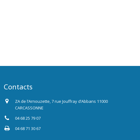
Contacts
ZA de l’Arnouzette, 7 rue Jouffray d’Abbans 11000
CARCASSONNE
04 68 25 79 07
04 68 71 30 67