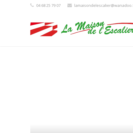
04 68 25 79 07
lamaisondelescalier@wanadoo.