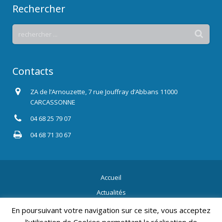
Rechercher
Contacts
ZA de l’Arnouzette, 7 rue Jouffray d’Abbans 11000
CARCASSONNE
04 68 25 79 07
04 68 71 30 67
Accueil
Actualités
Contact
En poursuivant votre navigation sur ce site, vous acceptez