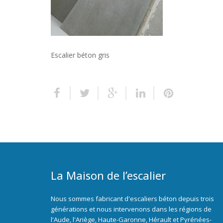
Escalier béton gris
La Maison de l’escalier
Nous sommes fabricant d'escaliers béton depuis trois
générations et nous intervenons dans les régions de
l'Aude, l'Ariège, Haute-Garonne, Hérault et Pyrénées-