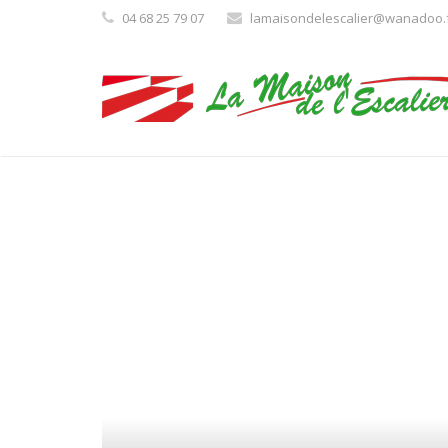
04 68 25 79 07
lamaisondelescalier@wanadoo.