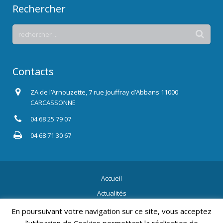
Rechercher
Contacts
ZA de l’Arnouzette, 7 rue Jouffray d’Abbans 11000
CARCASSONNE
04 68 25 79 07
04 68 71 30 67
Accueil
Actualités
Contact
En poursuivant votre navigation sur ce site, vous acceptez