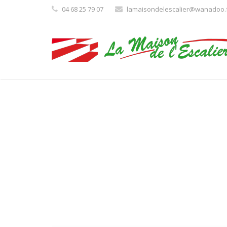
04 68 25 79 07
lamaisondelescalier@wanadoo.