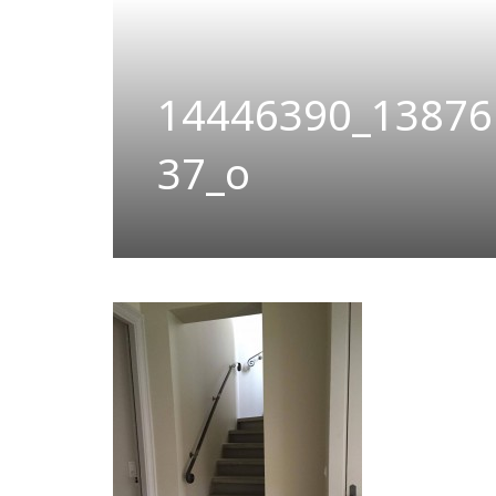
14446390_13876
37_o