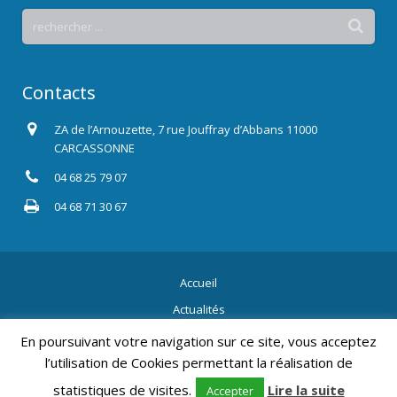
Contacts
ZA de l’Arnouzette, 7 rue Jouffray d’Abbans 11000
CARCASSONNE
04 68 25 79 07
04 68 71 30 67
Accueil
Actualités
Contact
En poursuivant votre navigation sur ce site, vous acceptez
l’utilisation de Cookies permettant la réalisation de
2015 Tous droits réservés.
Mentions légales
, Création Résonance
Communication.
statistiques de visites.
Lire la suite
Accepter