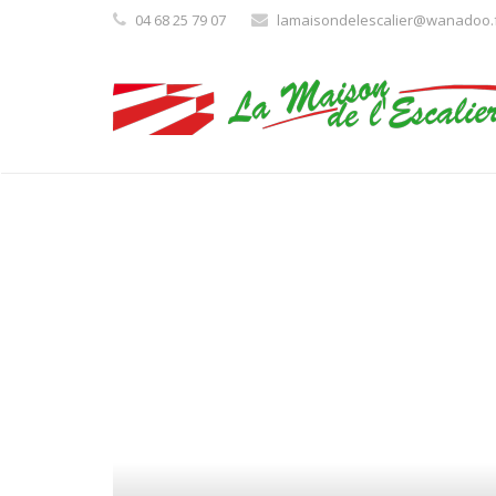
04 68 25 79 07
lamaisondelescalier@wanadoo.