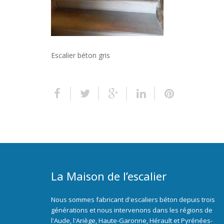
Escalier béton gris
La Maison de l’escalier
Nous sommes fabricant d'escaliers béton depuis trois
générations et nous intervenons dans les régions de
l'Aude, l'Ariège, Haute-Garonne, Hérault et Pyrénées-