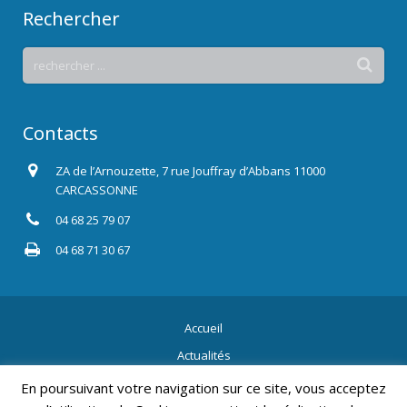
Rechercher
Contacts
ZA de l’Arnouzette, 7 rue Jouffray d’Abbans 11000
CARCASSONNE
04 68 25 79 07
04 68 71 30 67
Accueil
Actualités
Contact
En poursuivant votre navigation sur ce site, vous acceptez