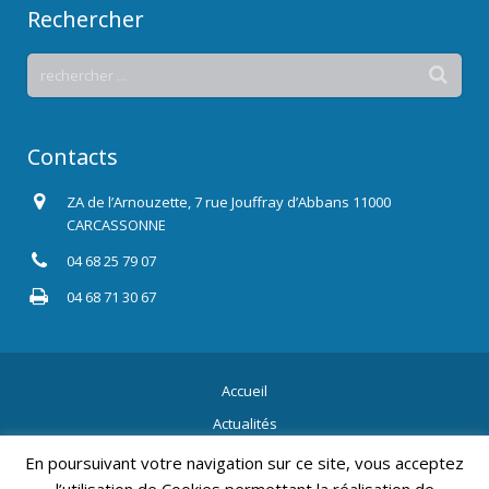
Rechercher
Contacts
ZA de l’Arnouzette, 7 rue Jouffray d’Abbans 11000
CARCASSONNE
04 68 25 79 07
04 68 71 30 67
Accueil
Actualités
Contact
En poursuivant votre navigation sur ce site, vous acceptez