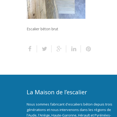
Escalier béton brut
La Maison de l’escalier
Nous sommes fabricant d'escaliers béton depuis trois
générations et nous intervenons dans les régions de
l'Aude, l'Ariège, Haute-Garonne, Hérault et Pyrénées-