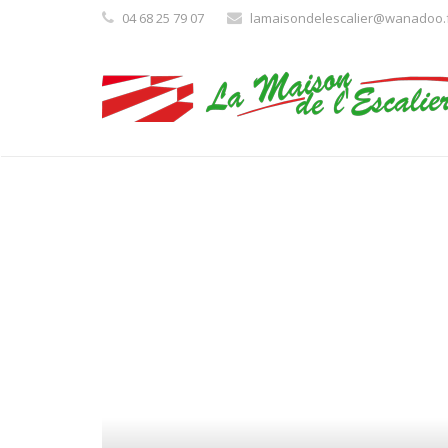
04 68 25 79 07
lamaisondelescalier@wanadoo.