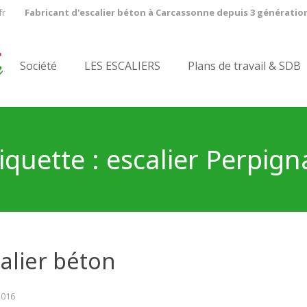
fr
Fabricant d'escalier béton à Carcassonne depuis 3 génératio
Société
LES ESCALIERS
Plans de travail & SDB
iquette :
escalier Perpig
calier béton
 2016