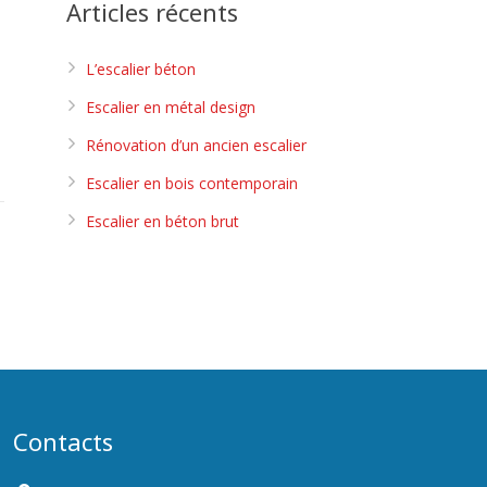
Articles récents
L’escalier béton
Escalier en métal design
Rénovation d’un ancien escalier
Escalier en bois contemporain
Escalier en béton brut
Contacts