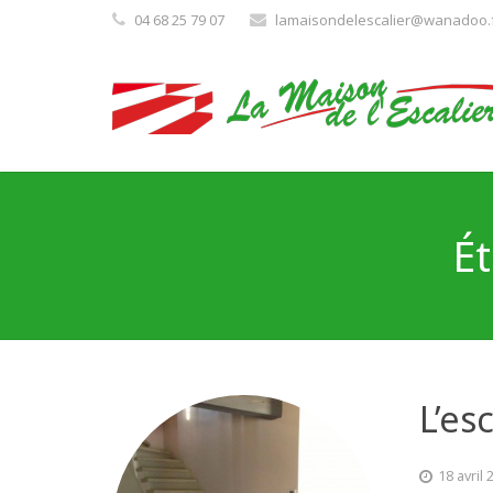
04 68 25 79 07
lamaisondelescalier@wanadoo.
Ét
L’es
18 avril