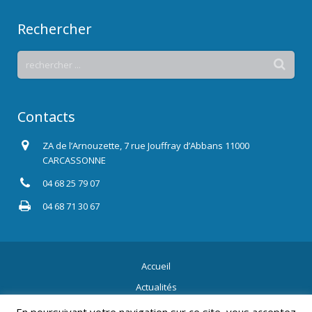
Rechercher
Contacts
ZA de l’Arnouzette, 7 rue Jouffray d’Abbans 11000
CARCASSONNE
04 68 25 79 07
04 68 71 30 67
Accueil
Actualités
Contact
En poursuivant votre navigation sur ce site, vous acceptez