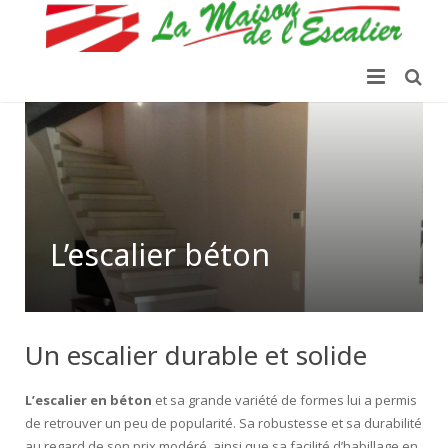
Société
LES ESCALIERS
Plans de travail & SDB
Escalier béton brut
L’escalier béton
Réalisations
Escalier béton avec nez de marche
Actu
Escalier bois
Un escalier durable et solide
Contact
Escalier métal
Escalier béton teinté
L’escalier en béton
et sa grande variété de formes lui a permis
de retrouver un peu de popularité. Sa robustesse et sa durabilité
Escalier granito
au regard de son prix modéré, ainsi que sa facilité d’habillage en