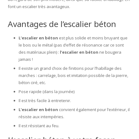
font un escalier très avantageux.
Escalier extérieur
Avantages de l’escalier béton
Finitions pour escalier
L’escalier en béton
est plus solide et moins bruyant que
le bois ou le métal (pas d’effet de résonance car ce sont
des matériaux plein) :
l’escalier en béton
ne bougera
jamais !
Il existe un grand choix de finitions pour l’habillage des
marches : carrelage, bois et imitation possible de la pierre,
béton ciré, etc.
Pose rapide (dans la journée)
Il est très facile à entretenir.
L’escalier en béton
convient également pour l’extérieur, il
résiste aux intempéries.
Il est résistant au feu.