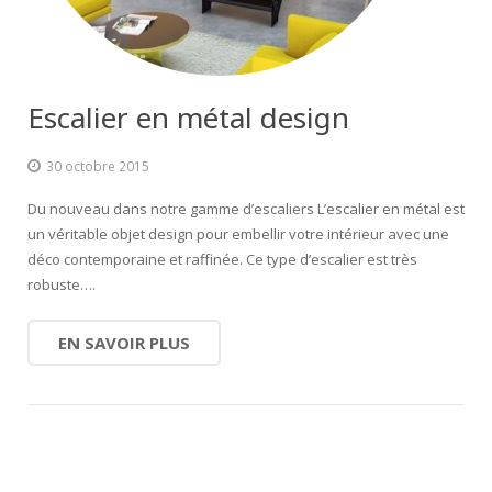
Escalier extérieur
Finitions pour escalier
Escalier en métal design
30 octobre 2015
Du nouveau dans notre gamme d’escaliers L’escalier en métal est
un véritable objet design pour embellir votre intérieur avec une
déco contemporaine et raffinée. Ce type d’escalier est très
robuste….
EN SAVOIR PLUS